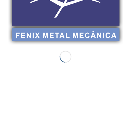
PEÇAS DIVERSAS EM
BORRACHA E
VULCANIZADAS
Voltar
Descrição
Gaxetas, Rotores, Amortecedores, Batentes, Alinhadores,
Garradeiras, Coxins, Aneis, Acoplamentos, Mangotes,
Discos Rebarbadores, Bombas Emborrachadas, Tubos,